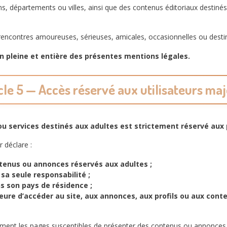
ns, départements ou villes, ainsi que des contenus éditoriaux destinés
rencontres amoureuses, sérieuses, amicales, occasionnelles ou dest
ion pleine et entière des présentes mentions légales.
cle 5 — Accès réservé aux utilisateurs ma
 ou services destinés aux adultes est strictement réservé aux
r déclare :
ntenus ou annonces réservés aux adultes ;
 sa seule responsabilité ;
ns son pays de résidence ;
re d’accéder au site, aux annonces, aux profils ou aux conte
tement les pages susceptibles de présenter des contenus ou annonces 