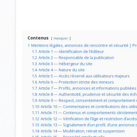
Contenus
masquer
1
Mentions légales, annonces de rencontre et sécurité | Pr
1.1
Article 1 — Identification de l’éditeur
1.2
Article 2 — Responsable de la publication
1.3
Article 3 — Hébergeur du site
1.4
Article 4 — Nature du site
1.5
Article 5 — Accès réservé aux utilisateurs majeurs
1.6
Article 6 — Protection stricte des mineurs
1.7
Article 7 — Profils, annonces et informations publiées
1.8
Article 8 — Authenticité, prudence et sécurité des éc
1.9
Article 9 — Respect, consentement et comportement d
1.10
Article 10 — Commentaires et contributions des utili
1.11
Article 11 — Contenus et comportements strictement 
1.12
Article 12 — Vérification de l’âge et restriction d’accès
1.13
Article 13 — Signalement d’un profil, d’une annonce
1.14
Article 14 — Modération, retrait et suspension