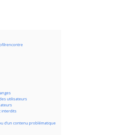
ofilrencontre
hanges
es utilisateurs
sateurs
interdits
 ou d’un contenu problématique