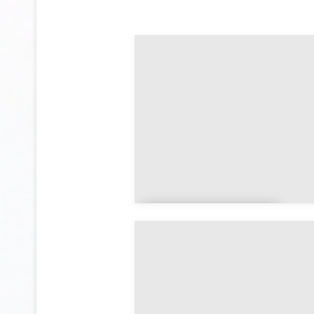
Aillant-sur-
Milleron