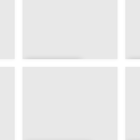
Aulnay-la-
A
Rivière
J