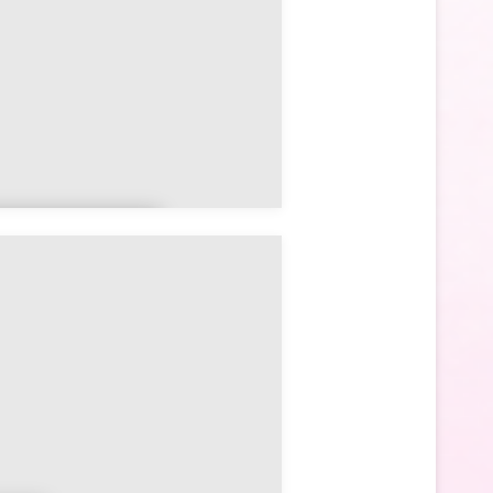
utruy-sur-
uine