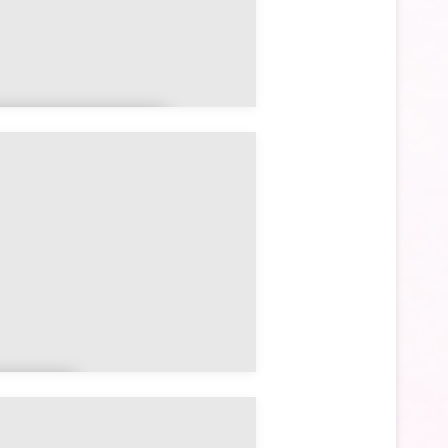
schères-le-
Marché
udevil
e