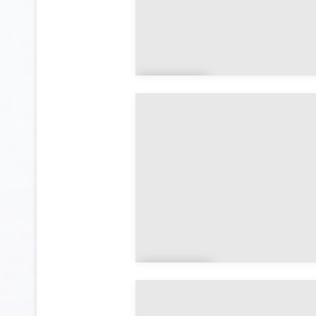
Ardo
n
Asco
ux