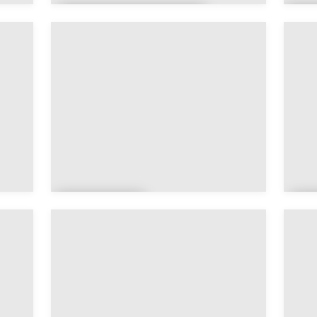
Auvilliers-en-
A
Gâtinais
x
Le
B
Bardon
G