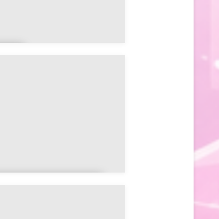
au
Beauchamps-sur-
Huillard