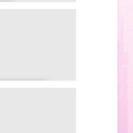
u
y
arville-en-
âtinais