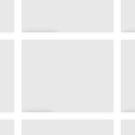
Arten
A
ay
Attr
A
ay
l