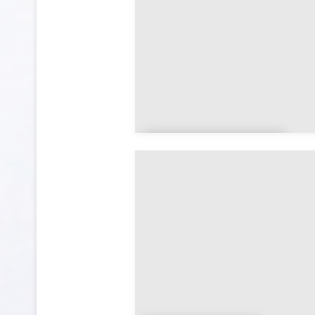
Augerville-la-
Rivière