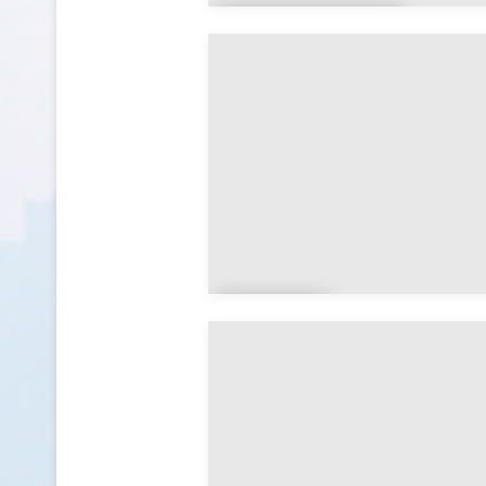
Autry-le-
Châtel
Bacc
on