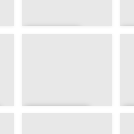
Batilly-en-
B
Puisaye
le
Bazoches-sur-le-
Betz