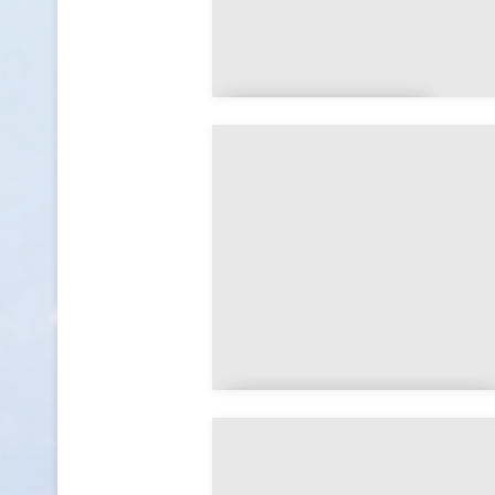
Batilly-en-
Gâtinais
Bazoches-les-
Gallerandes