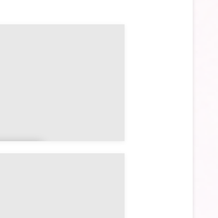
ndonvil
e